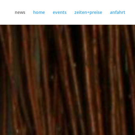
news
home
events
zeiten+preise
anfahrt